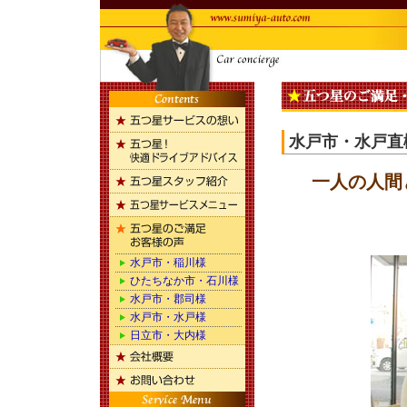
水戸市・水戸直
一人の人間
水戸市・稲川様
ひたちなか市・石川様
水戸市・郡司様
水戸市・水戸様
日立市・大内様