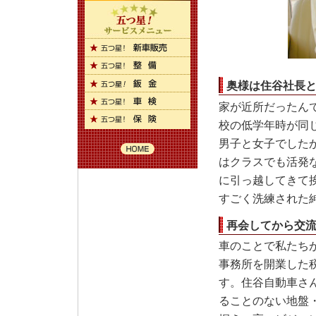
奥様は住谷社長
家が近所だったん
校の低学年時が同
男子と女子でした
はクラスでも活発
に引っ越してきて
すごく洗練された
再会してから交
車のことで私たち
事務所を開業した
す。住谷自動車さ
ることのない地盤