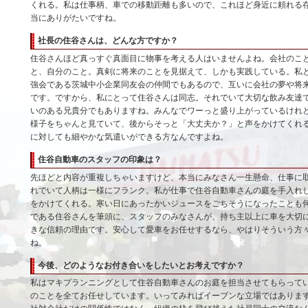
くれる。私は仕事柄、車での移動距離も多いので、これほど身近に頼れる
当にありがたいですね。
社長の住谷さんは、どんな方ですか？
住谷さんほど真っすぐ真面目に物事を考える人はいませんよね。会社のこ
と、自分のこと。真剣に将来のことを見据えて、しかも実践している。私
強会である茨城中小企業同友会の仲間でもあるので、互いに会社の夢や将
です。ですから、私にとって住谷さんは同志。それでいて大切な飲み友達
いのある兄貴分でもありますね。みんなでワーっと盛り上がっているけれ
様子をちゃんと見ていて、後からそっと「大丈夫か？」と声をかけてくれ
に対しても細やかな気遣いができる方なんですよね。
住谷自動車のスタッフの印象は？
先ほどと内容が重複しちゃいますけど、本当にみなさん一生懸命、仕事に
れでいて人柄は一様にフランク。私が仕事で住谷自動車さんの庭を手入れ
をかけてくれる。寒い日にあったかいジュースをごちそうになったことも
である住谷さんを筆頭に、スタッフのみなさんが、持ち主以上に車を大切
きな信頼の理由です。安心して愛車をお任せするなら、やはりそういう方
ね。
今後、どのようなお付き合いをしたいとお考えですか？
私はマキプランニングとして住谷自動車さんのお庭を担当させてもらって
のことを全てお任せしています。いってみればイーブンな立場ではありま