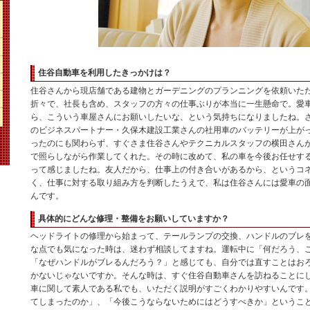
住谷自動車を利用したきっかけは？
住谷さんから現店舗である建物とガーデニングのプランニングを依頼いた
折々で、社長も含め、スタッフの方々の仕事ぶりが本当に一生懸命で。愛
ら、こういう車屋さんにお願いしたいな、という気持ちになりましたね。
のビジネスパートナー・久保木建設工業さんの社用車のバッテリーが上が
ったのにも関わらず、すぐさま住谷さんやテクニカルスタッフの横田さん
で照らしながら作業してくれた。その時に改めて、私の車を今後お任せす
って感じましたね。友人だから、仕事上の付き合いがあるから、というコ
く、仕事に対する取り組み方を判断したうえで、私は住谷さんには愛車の
んです。
具体的にどんな修理・整備をお願いしていますか？
ヘッドライトの修理から始まって、テールランプの交換、ハンドルのブレ
な点でも気になった時は、迷わず相談してますね。運転中に「何だろう、
「なぜハンドルがブレるんだろう？」と感じても、自分では直すことはお
かないじゃないですか。そんな時は、すぐ住谷自動車さんを訪ねることに
車に関して素人である私でも、いただく説明がすごくわかりやすいんです
てしまったのか」、「今後こうならないためにはどうすべきか」というこ