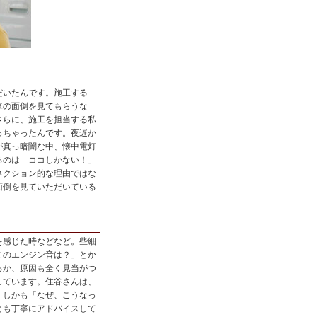
だいたんです。施工する
車の面倒を見てもらうな
さらに、施工を担当する私
っちゃったんです。夜遅か
が真っ暗闇な中、懐中電灯
るのは「ココしかない！」
ネクション的な理由ではな
面倒を見ていただいている
を感じた時などなど。些細
このエンジン音は？」とか
ろか、原因も全く見当がつ
しています。住谷さんは、
。しかも「なぜ、こうなっ
とも丁寧にアドバイスして