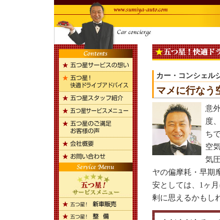
カー・コンシェル
マメに行なう
意
度
ち
空
気
ヤの偏摩耗・早期
安としては、1ヶ月
剰に思えるかもし